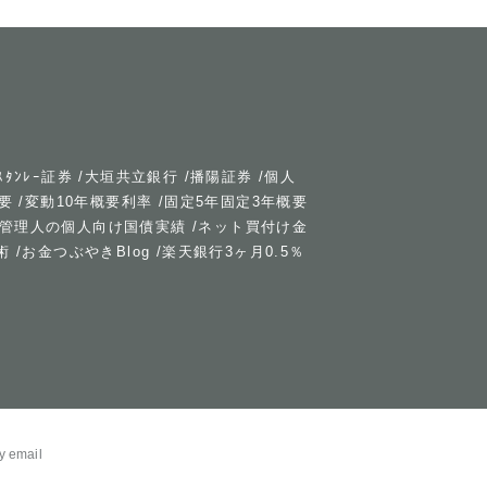
ｽﾀﾝﾚｰ証券
/
大垣共立銀行
/
播陽証券
/
個人
要
/
変動10年概要利率
/
固定5年固定3年概要
管理人の個人向け国債実績
/
ネット買付け金
術
/
お金つぶやきBlog
/
楽天銀行3ヶ月0.5％
mail