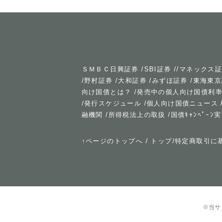
ＳＭＢＣ日興証券
/
SBI証券
//
マネックス
/
野村証券
/
大和証券
/
みずほ証券
/
東海東京
向け国債とは？
/
発売中の個人向け国債利
/
発行スケジュール
/
個人向け国債ニュース
融機関
/
所得税法上の取扱
/
国債ｷｬﾝﾍﾟｰ
↑ページのトップへ
/
トップ
/
特定商取引に
※当サ