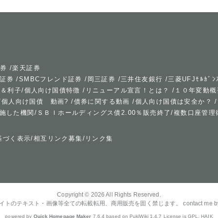
証券
/
楽天証券
証券
/
SMBCフレンド証券
/
岡三証券
/
三井住友銀行
/
三菱UFJﾓﾙｶﾞﾝ
率＆利子
/
個人向け国債特徴
/
リニューアル宣言！とは？
/
１０年変動概
/
個人向け国債 動画?
/
債券に関する動画
/
個人向け国債は安全か？
/
ﾝ実施した機関
/
ＳＢＩホールディングス債2.00％販売終了
/
複数口座管理
基づく表示
/
相互リンク募集
/
リンク集
Copyright © 2026
All Rights Reserved.
イトのテキスト・画像等全ての転載転用、商用販売を固く禁じます。 contact me by e
powered by
Quick Homepage Maker
7.6.4 based on PukiWiki 1.4.7 License is GPL.
HAIK